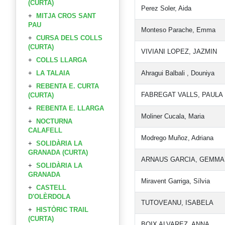
(CURTA)
Perez Soler, Aida
MITJA CROS SANT
PAU
Monteso Parache, Emma
CURSA DELS COLLS
(CURTA)
VIVIANI LOPEZ, JAZMIN
COLLS LLARGA
LA TALAIA
Ahragui Balbali , Douniya
REBENTA E. CURTA
FABREGAT VALLS, PAULA
(CURTA)
REBENTA E. LLARGA
Moliner Cucala, Maria
NOCTURNA
CALAFELL
Modrego Muñoz, Adriana
SOLIDÀRIA LA
GRANADA (CURTA)
ARNAUS GARCIA, GEMMA
SOLIDÀRIA LA
GRANADA
Miravent Garriga, Sílvia
CASTELL
D'OLÈRDOLA
TUTOVEANU, ISABELA
HISTÒRIC TRAIL
(CURTA)
BOIX ALVAREZ, ANNA