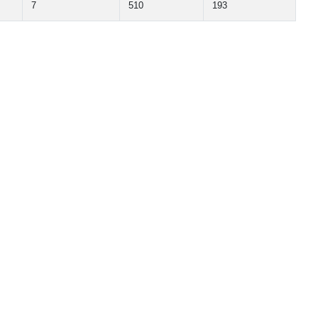
7
510
193