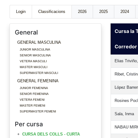
Login
Classificacions
2026
2025
2024
Cursa la
General
GENERAL MASCULINA
Corredor
JUNIOR MASCULINA
SENIOR MASCULINA
Elias Triviño
VETERA MASCULI
MASTER MASCULI
SUPERMASTER MASCULI
Ribet, Cristi
GENERAL FEMENINA
López Barren
JUNIOR FEMENINA
SENIOR FEMENINA
VETERA FEMENI
Rosines Po
MASTER FEMENI
SUPERMASTER FEMENI
Sala, Inma
Per cursa
NABAU MIRO
CURSA DELS COLLS - CURTA