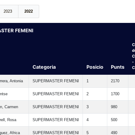
2023
2022
STER FEMENI
C
d
C
-
Categoria
Posicio
Punts
C
rera, Antonia
SUPERMASTER FEMENI
1
2170
ntse
SUPERMASTER FEMENI
2
1700
n, Carmen
SUPERMASTER FEMENI
3
980
rell, Rosa
SUPERMASTER FEMENI
4
500
guez, Africa
SUPERMASTER FEMENI
5
490