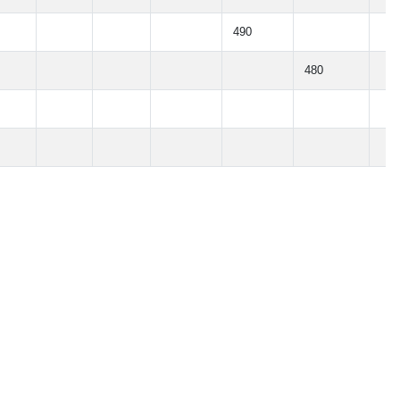
490
480