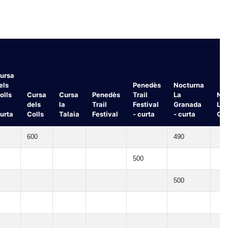
ursa
els
Penedès
Nocturna
olls
Cursa
Cursa
Penedès
Trail
La
No
dels
la
Trail
Festival
Granada
La
urta
Colls
Talaia
Festival
- curta
- curta
Gr
600
490
500
500