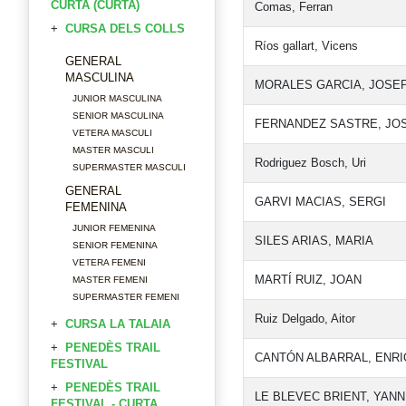
CURTA (CURTA)
Comas, Ferran
CURSA DELS COLLS
Ríos gallart, Vicens
GENERAL
MASCULINA
MORALES GARCIA, JOSE
JUNIOR MASCULINA
SENIOR MASCULINA
FERNANDEZ SASTRE, JO
VETERA MASCULI
MASTER MASCULI
Rodriguez Bosch, Uri
SUPERMASTER MASCULI
GENERAL
GARVI MACIAS, SERGI
FEMENINA
JUNIOR FEMENINA
SILES ARIAS, MARIA
SENIOR FEMENINA
VETERA FEMENI
MARTÍ RUIZ, JOAN
MASTER FEMENI
SUPERMASTER FEMENI
Ruiz Delgado, Aitor
CURSA LA TALAIA
PENEDÈS TRAIL
CANTÓN ALBARRAL, ENR
FESTIVAL
PENEDÈS TRAIL
LE BLEVEC BRIENT, YANN
FESTIVAL - CURTA