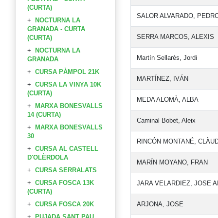
(CURTA)
SALOR ALVARADO, PEDR
NOCTURNA LA
GRANADA - CURTA
SERRA MARCOS, ALEXIS
(CURTA)
NOCTURNA LA
Martín Sellarès, Jordi
GRANADA
CURSA PÀMPOL 21K
MARTÍNEZ, IVÁN
CURSA LA VINYA 10K
(CURTA)
MEDA ALOMÀ, ALBA
MARXA BONESVALLS
14 (CURTA)
Caminal Bobet, Aleix
MARXA BONESVALLS
30
RINCÓN MONTANÉ, CLÀUD
CURSA AL CASTELL
D'OLÈRDOLA
MARÍN MOYANO, FRAN
CURSA SERRALATS
CURSA FOSCA 13K
JARA VELARDIEZ, JOSE 
(CURTA)
CURSA FOSCA 20K
ARJONA, JOSE
PUJADA SANT PAU