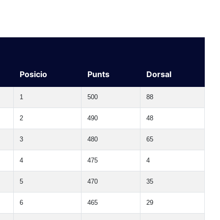
Posicio
Punts
Dorsal
1
500
88
2
490
48
3
480
65
4
475
4
5
470
35
6
465
29