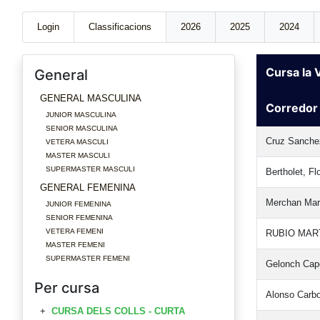
Login
Classificacions
2026
2025
2024
Cursa la
General
GENERAL MASCULINA
Corredor
JUNIOR MASCULINA
SENIOR MASCULINA
Cruz Sanche
VETERA MASCULI
MASTER MASCULI
SUPERMASTER MASCULI
Bertholet, Fl
GENERAL FEMENINA
Merchan Mart
JUNIOR FEMENINA
SENIOR FEMENINA
VETERA FEMENI
RUBIO MART
MASTER FEMENI
SUPERMASTER FEMENI
Gelonch Cape
Per cursa
Alonso Carbon
CURSA DELS COLLS - CURTA