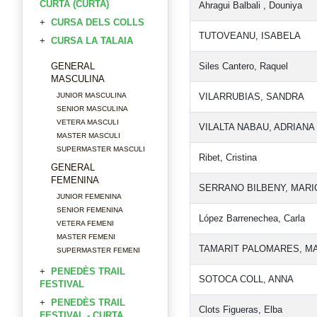
CURTA (CURTA)
Ahragui Balbali , Douniya
CURSA DELS COLLS
TUTOVEANU, ISABELA
CURSA LA TALAIA
GENERAL
Siles Cantero, Raquel
MASCULINA
JUNIOR MASCULINA
VILARRUBIAS, SANDRA
SENIOR MASCULINA
VETERA MASCULI
VILALTA NABAU, ADRIANA
MASTER MASCULI
SUPERMASTER MASCULI
Ribet, Cristina
GENERAL
FEMENINA
SERRANO BILBENY, MAR
JUNIOR FEMENINA
SENIOR FEMENINA
López Barrenechea, Carla
VETERA FEMENI
MASTER FEMENI
TAMARIT PALOMARES, MA
SUPERMASTER FEMENI
PENEDÈS TRAIL
SOTOCA COLL, ANNA
FESTIVAL
PENEDÈS TRAIL
Clots Figueras, Elba
FESTIVAL - CURTA