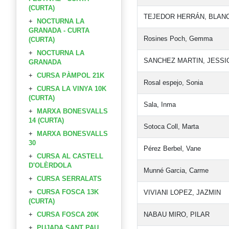
(CURTA)
TEJEDOR HERRÁN, BLAN
NOCTURNA LA
GRANADA - CURTA
Rosines Poch, Gemma
(CURTA)
NOCTURNA LA
SANCHEZ MARTIN, JESSI
GRANADA
CURSA PÀMPOL 21K
Rosal espejo, Sonia
CURSA LA VINYA 10K
(CURTA)
Sala, Inma
MARXA BONESVALLS
14 (CURTA)
Sotoca Coll, Marta
MARXA BONESVALLS
30
Pérez Berbel, Vane
CURSA AL CASTELL
D'OLÈRDOLA
Munné Garcia, Carme
CURSA SERRALATS
CURSA FOSCA 13K
VIVIANI LOPEZ, JAZMIN
(CURTA)
CURSA FOSCA 20K
NABAU MIRO, PILAR
PUJADA SANT PAU