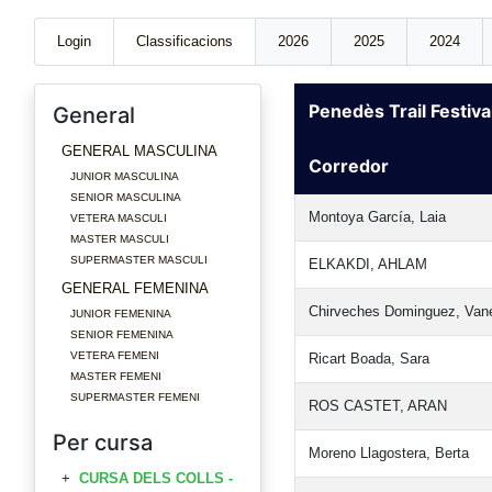
Login
Classificacions
2026
2025
2024
Penedès Trail Festi
General
GENERAL MASCULINA
Corredor
JUNIOR MASCULINA
SENIOR MASCULINA
Montoya García, Laia
VETERA MASCULI
MASTER MASCULI
SUPERMASTER MASCULI
ELKAKDI, AHLAM
GENERAL FEMENINA
Chirveches Dominguez, Van
JUNIOR FEMENINA
SENIOR FEMENINA
VETERA FEMENI
Ricart Boada, Sara
MASTER FEMENI
SUPERMASTER FEMENI
ROS CASTET, ARAN
Per cursa
Moreno Llagostera, Berta
CURSA DELS COLLS -